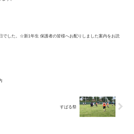
日
校日でした。☆新1年生 保護者の皆様へお配りしました案内をお読
内
すばる祭