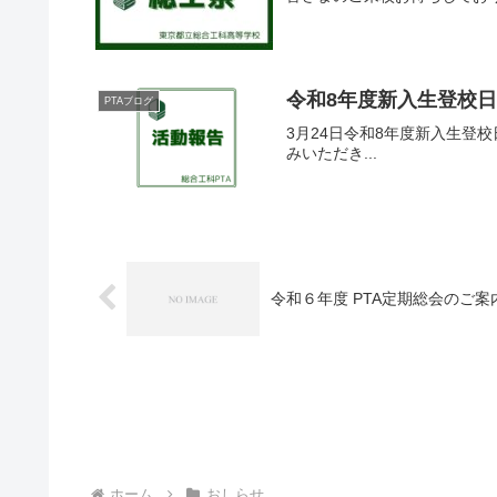
令和8年度新入生登校
PTAブログ
3月24日令和8年度新入生登
みいただき...
令和６年度 PTA定期総会のご案
ホーム
おしらせ