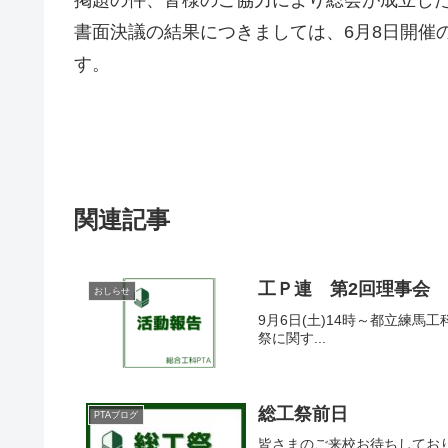
掲題の件、皆様のご協力により総会が成立し
書面決議の結果につきましては、6月8日開催
す。
関連記事
工Ｐ連 第2回理事会
おしらせ
9月6日(土)14時～都立練
祭に関す...
総工祭前日
PTAブログ
皆さまのご来校お待ちしてお