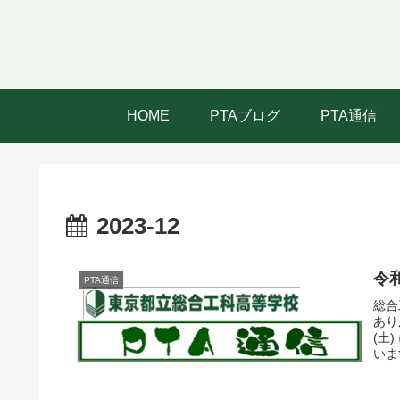
HOME
PTAブログ
PTA通信
2023-12
令
PTA通信
総合
あり
(土
いま