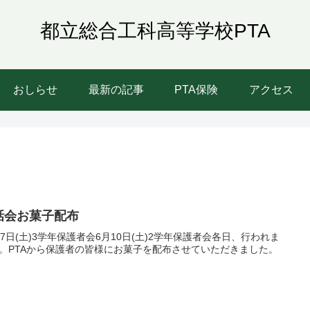
都立総合工科高等学校PTA
おしらせ
最新の記事
PTA保険
アクセス
話会お菓子配布
27日(土)3学年保護者会6月10日(土)2学年保護者会各日、行われま
。PTAから保護者の皆様にお菓子を配布させていただきました。