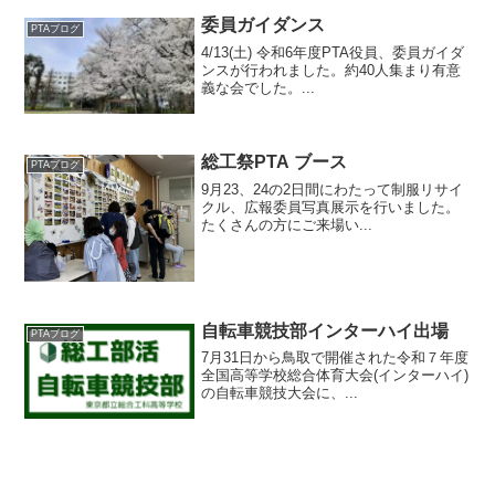
委員ガイダンス
PTAブログ
4/13(土) 令和6年度PTA役員、委員ガイダ
ンスが行われました。約40人集まり有意
義な会でした。...
総工祭PTA ブース
PTAブログ
9月23、24の2日間にわたって制服リサイ
クル、広報委員写真展示を行いました。
たくさんの方にご来場い...
自転車競技部インターハイ出場
PTAブログ
7月31日から鳥取で開催された令和７年度
全国高等学校総合体育大会(インターハイ)
の自転車競技大会に、...